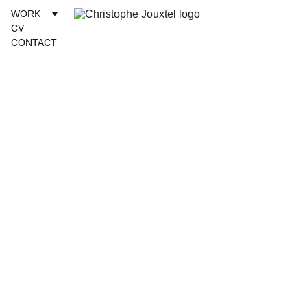
WORK
CV
CONTACT
… du corps 
féminin.
Acrylique 
ou brou de 
noix sur 
papier. 