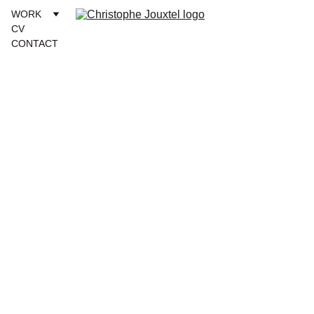
WORK
CV
CONTACT
Essais, 
expérience
s et autres 
prototypes.