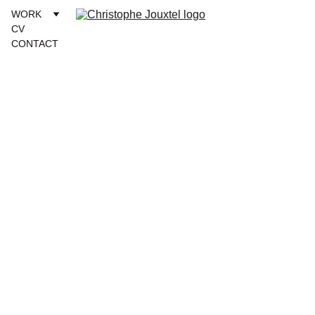
WORK
CV
CONTACT
Le 
"A"... 
À LA 
LETT
RE